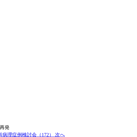
再発
科病理症例検討会（172）
次へ