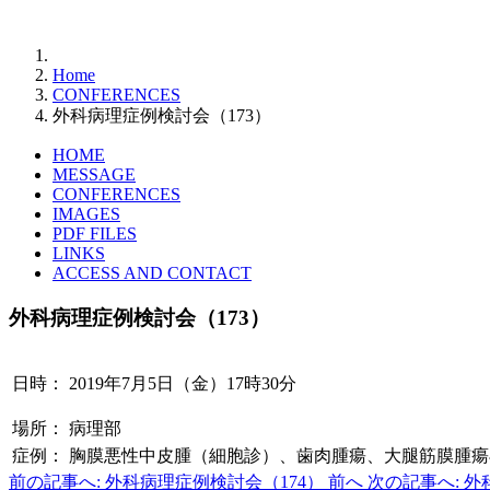
Home
CONFERENCES
外科病理症例検討会（173）
HOME
MESSAGE
CONFERENCES
IMAGES
PDF FILES
LINKS
ACCESS AND CONTACT
外科病理症例検討会（173）
日時：
2019年7月5日（金）17時30分
場所：
病理部
症例：
胸膜悪性中皮腫（細胞診）、歯肉腫瘍、大腿筋膜腫瘍
前の記事へ: 外科病理症例検討会（174）
前へ
次の記事へ: 外