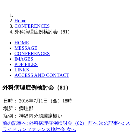
Home
CONFERENCES
外科病理症例検討会（81）
HOME
MESSAGE
CONFERENCES
IMAGES
PDF FILES
LINKS
ACCESS AND CONTACT
外科病理症例検討会（81）
日時：
2016年7月1日（金）18時
場所：
病理部
症例：
神経内分泌腫瘍疑い
前の記事へ: 外科病理症例検討会（82）
前へ
次の記事へ: ス
ライドカンファレンス検討会
次へ