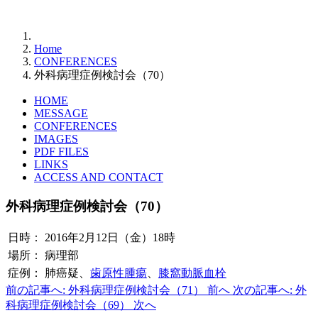
Home
CONFERENCES
外科病理症例検討会（70）
HOME
MESSAGE
CONFERENCES
IMAGES
PDF FILES
LINKS
ACCESS AND CONTACT
外科病理症例検討会（70）
日時：
2016年2月12日（金）18時
場所：
病理部
症例：
肺癌疑、
歯原性腫瘍
、
膝窩動脈血栓
前の記事へ: 外科病理症例検討会（71）
前へ
次の記事へ: 外
科病理症例検討会（69）
次へ