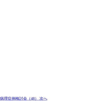
科病理症例検討会（48）
次へ