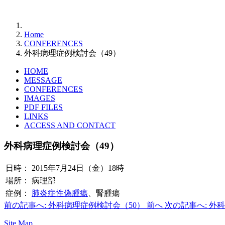
Home
CONFERENCES
外科病理症例検討会（49）
HOME
MESSAGE
CONFERENCES
IMAGES
PDF FILES
LINKS
ACCESS AND CONTACT
外科病理症例検討会（49）
日時：
2015年7月24日（金）18時
場所：
病理部
症例：
肺炎症性偽腫瘍
、腎腫瘍
前の記事へ: 外科病理症例検討会（50）
前へ
次の記事へ: 外
Site Map