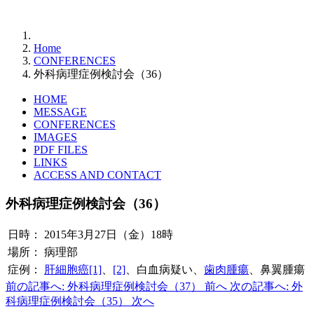
Home
CONFERENCES
外科病理症例検討会（36）
HOME
MESSAGE
CONFERENCES
IMAGES
PDF FILES
LINKS
ACCESS AND CONTACT
外科病理症例検討会（36）
日時：
2015年3月27日（金）18時
場所：
病理部
症例：
肝細胞癌[1]
、
[2]
、白血病疑い、
歯肉腫瘍
、鼻翼腫瘍
前の記事へ: 外科病理症例検討会（37）
前へ
次の記事へ: 外
科病理症例検討会（35）
次へ